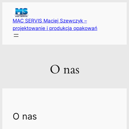
Przejdź
do
treści
MAC SERVIS Maciej Szewczyk –
projektowanie i produkcja opakowań
O nas
O nas